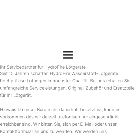
Zum
Inhalt
springen
Ihr Servicepartner für HydroFire Lötgeräte
Seit 15 Jahren schaffen HydroFire Wasserstoff-Lötgeräte
hochpräzise Lötungen in höchster Qualität. Bei uns erhalten Sie
umfangreiche Serviceleistungen, Original-Zubehör und Ersatzteile
für Ihr Lötgerät.
Hinweis
Da unser Büro nicht dauerhaft besetzt ist, kann es
vorkommen das wir derzeit telefonisch nur eingeschränkt
erreichbar sind. Wir bitten Sie, sich per E-Mail oder unser
Kontaktformular an uns zu wenden. Wir werden uns